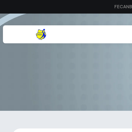
FECAN
Feder