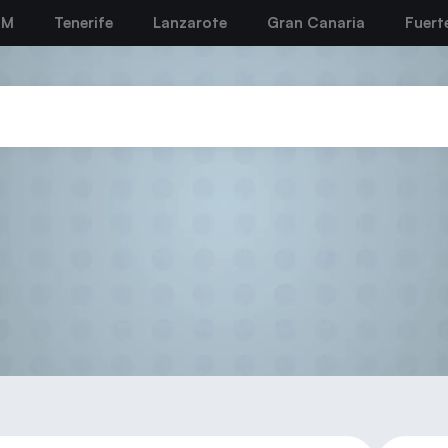
BM
Tenerife
Lanzarote
Gran Canaria
Fuert
acion de Balonmano de Gran C