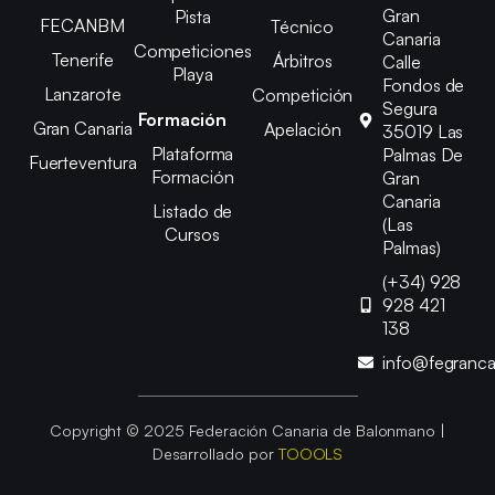
Gran
Pista
FECANBM
Técnico
Canaria
Competiciones
Tenerife
Árbitros
Calle
Playa
Fondos de
Lanzarote
Competición
Segura
Formación
Gran Canaria
Apelación
35019 Las
Plataforma
Palmas De
Fuerteventura
Formación
Gran
Canaria
Listado de
(Las
Cursos
Palmas)
(+34) 928
928 421
138
info@fegranc
Copyright © 2025 Federación Canaria de Balonmano |
Desarrollado por
TOOOLS