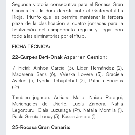
Segunda victoria consecutiva para el Rocasa Gran
Canaria tras la dura derrota ante el Grafometal La
Rioja. Triunfo que les permite mantener la tercera
plaza de la clasificación a cuatro jornadas para la
finalización del campeonato regular y llegar con
todo a las eliminatorias por el título.
FICHA TÉCNICA:
22-Gurpea Beti-Onak Azparren Gestion:
7 inicial: Ainhoa García (3), Eider Hernández (2),
Macarena Sans (6), Valeska Lovera (3), Graciela
Ayelen (1), Lyndie Tchaptchet (2), Patricia Encinas
(Pt)
También jugaron: Adriana Mallo, Naiara Retegui,
Mariangeles de Uriarte, Lucía Zamora, Nahia
Legorburu, Olaia Luzuriaga (Pt), Natalia Montilla (1),
Paula García Locay (3), Kassia Janete (1)
25-Rocasa Gran Canaria: