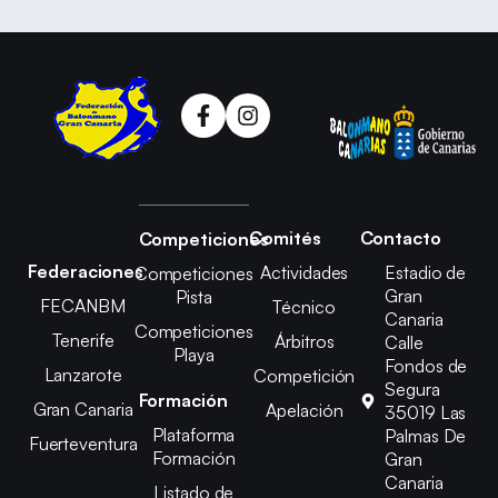
Comités
Contacto
Competiciones
Federaciones
Actividades
Estadio de
Competiciones
Gran
Pista
FECANBM
Técnico
Canaria
Competiciones
Tenerife
Árbitros
Calle
Playa
Fondos de
Lanzarote
Competición
Segura
Formación
Gran Canaria
Apelación
35019 Las
Plataforma
Palmas De
Fuerteventura
Formación
Gran
Canaria
Listado de