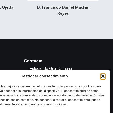
z Ojeda
D. Francisco Daniel Machín
Reyes
Contacto
Estadio de Gran Canaria
Calle Fondos de Segura
Gestionar consentimiento
35019 Las Palmas De Gran Canaria
(Las Palmas)
 las mejores experiencias, utilizamos tecnologías como las cookies para
o acceder a la información del dispositivo. El consentimiento de estas
ón
(+34) 928 928 421 138
 nos permitirá procesar datos como el comportamiento de navegación o las
info@fegrancabm.com
ones únicas en este sitio. No consentir o retirar el consentimiento, puede
tivamente a ciertas características y funciones.