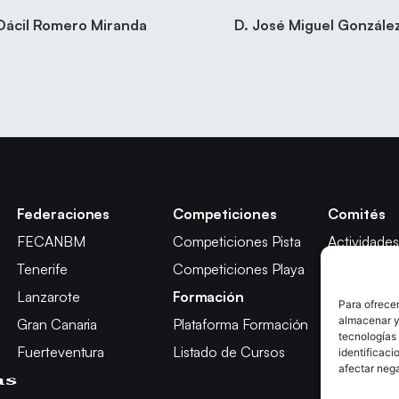
 Dácil Romero Miranda
D. José Miguel Gonzále
Federaciones
Competiciones
Comités
FECANBM
Competiciones Pista
Actividades
Tenerife
Competiciones Playa
Técnico
Lanzarote
Formación
Árbitros
Para ofrecer
almacenar y/
Gran Canaria
Plataforma Formación
Competici
tecnologías
Fuerteventura
Listado de Cursos
Apelación
identificaci
afectar nega