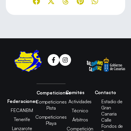
Comités
Contacto
Competiciones
Federaciones
Actividades
Estadio de
Competiciones
Gran
Pista
FECANBM
Técnico
Canaria
Competiciones
Tenerife
Árbitros
Calle
Playa
Fondos de
Lanzarote
Competición