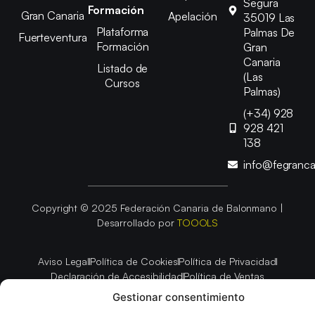
Segura
Formación
Gran Canaria
Apelación
35019 Las
Plataforma
Palmas De
Fuerteventura
Formación
Gran
Canaria
Listado de
(Las
Cursos
Palmas)
(+34) 928
928 421
138
info@fegranc
Copyright © 2025 Federación Canaria de Balonmano |
Desarrollado por
TOOOLS
Aviso Legal
Política de Cookies
Política de Privacidad
Declaración de Accesibilidad
Política de Ventas
Gestionar consentimiento