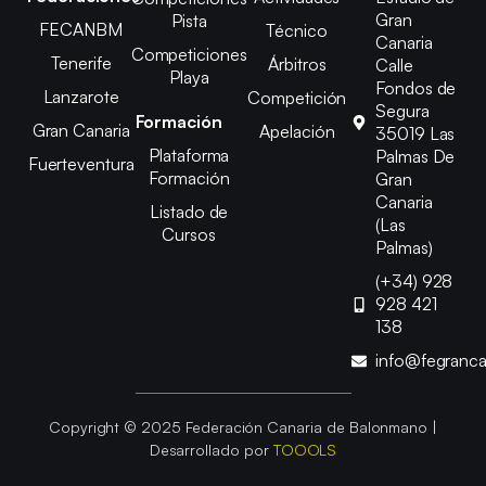
Gran
Pista
FECANBM
Técnico
Canaria
Competiciones
Tenerife
Árbitros
Calle
Playa
Fondos de
Lanzarote
Competición
Segura
Formación
Gran Canaria
Apelación
35019 Las
Plataforma
Palmas De
Fuerteventura
Formación
Gran
Canaria
Listado de
(Las
Cursos
Palmas)
(+34) 928
928 421
138
info@fegranc
Copyright © 2025 Federación Canaria de Balonmano |
Desarrollado por
TOOOLS