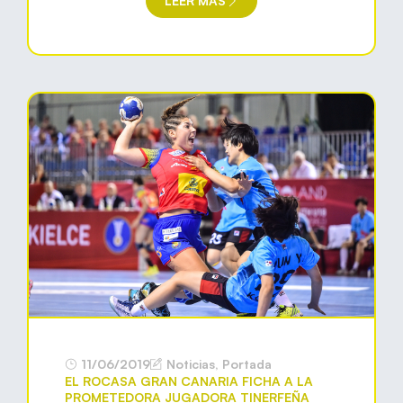
LEER MÁS
11/06/2019
Noticias
,
Portada
EL ROCASA GRAN CANARIA FICHA A LA
PROMETEDORA JUGADORA TINERFEÑA