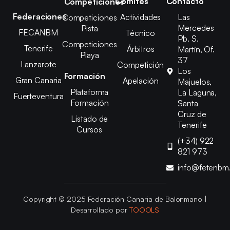
Comités
Contacto
Competiciones
Federaciones
Actividades
Las
Competiciones
Mercedes
Pista
FECANBM
Técnico
Pb. S.
Competiciones
Tenerife
Árbitros
Martín, Of.
Playa
37
Lanzarote
Competición
Los
Formación
Gran Canaria
Apelación
Majuelos,
Plataforma
La Laguna,
Fuerteventura
Formación
Santa
Cruz de
Listado de
Tenerife
Cursos
(+34) 922
821 973
info@fetenbm
Copyright © 2025 Federación Canaria de Balonmano |
Desarrollado por
TOOOLS