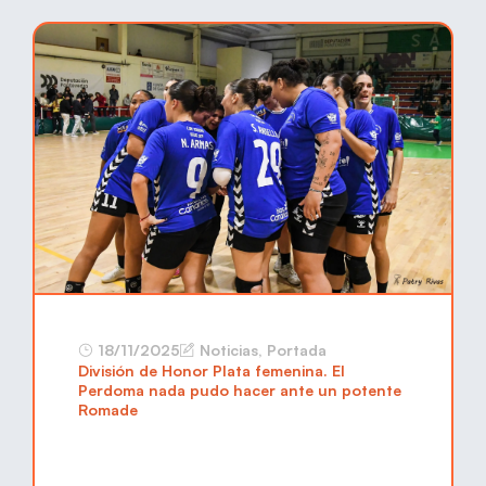
18/11/2025
Noticias
,
Portada
División de Honor Plata femenina. El
Perdoma nada pudo hacer ante un potente
Romade