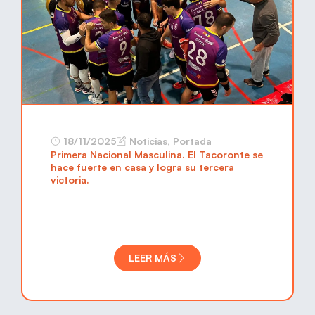
18/11/2025
Noticias
,
Portada
Primera Nacional Masculina. El Tacoronte se
hace fuerte en casa y logra su tercera
victoria.
LEER MÁS