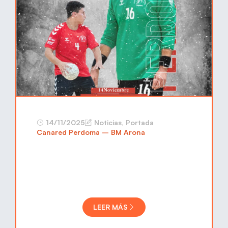
14/11/2025
Noticias
,
Portada
Canared Perdoma – BM Arona
LEER MÁS