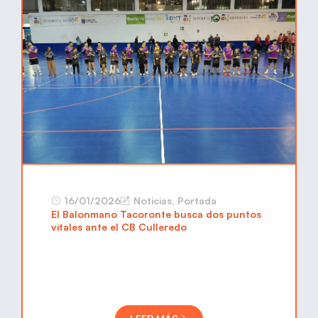
16/01/2026
Noticias
,
Portada
El Balonmano Tacoronte busca dos puntos
vitales ante el CB Culleredo