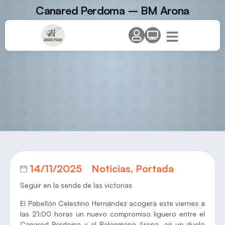
Canared Perdoma – BM Arona
14/11/2025
Noticias
,
Portada
Seguir en la senda de las victorias
El Pabellón Celestino Hernández acogerá este viernes a
las 21:00 horas un nuevo compromiso liguero entre el
Canared Perdoma y el Balonmano Arona, en un duelo