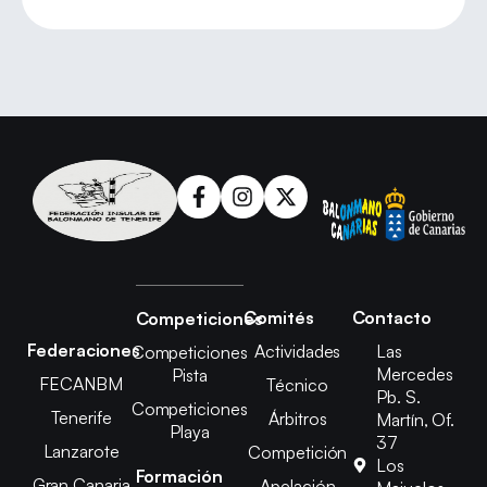
Comités
Contacto
Competiciones
Federaciones
Actividades
Las
Competiciones
Mercedes
Pista
FECANBM
Técnico
Pb. S.
Competiciones
Tenerife
Árbitros
Martín, Of.
Playa
37
Lanzarote
Competición
Los
Formación
Gran Canaria
Apelación