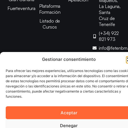
Majuelos,
Plataforma
La Laguna,
Fuerteventura
Formación
Santa
Cruz de
Listado de
Tenerife
Cursos
(+34) 922
821 973
info@fetenbm
Gestionar consentimiento
Copyright © 2025 Federación Canaria de Balonmano |
Para ofrecer las mejores experiencias, utilizamos tecnologías como las cook
Desarrollado por
TOOOLS
para almacenar y/o acceder a la información del dispositivo. El consentimien
de estas tecnologías nos permitirá procesar datos como el comportamiento 
navegación o las identificaciones únicas en este sitio. No consentir o retirar e
Aviso Legal
Política de Cookies
Política de Privacidad
consentimiento, puede afectar negativamente a ciertas características y
Declaración de Accesibilidad
Política de Ventas
funciones.
Aceptar
Denegar