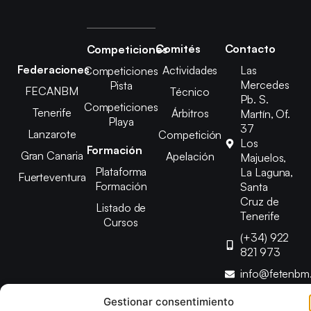
Comités
Contacto
Competiciones
Federaciones
Actividades
Las
Competiciones
Mercedes
Pista
FECANBM
Técnico
Pb. S.
Competiciones
Tenerife
Árbitros
Martín, Of.
Playa
37
Lanzarote
Competición
Los
Formación
Gran Canaria
Apelación
Majuelos,
Plataforma
La Laguna,
Fuerteventura
Formación
Santa
Cruz de
Listado de
Tenerife
Cursos
(+34) 922
821 973
info@fetenbm
Gestionar consentimiento