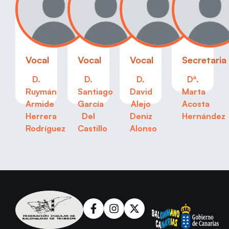
Vocal
Vocal
Vocal
Secretaria
D.
D.
D.
Dª.
Ruymán
Santiago
David
Marta
Armide
García
Alejo
Acosta
Herrera
Del
Deniz
Hernández
Rodríguez
Castillo
Alonso