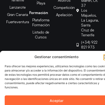
Tenerife
Árbitros
Martín, Of.
Playa
37
Lanzarote
Competición
Los
Formación
Gran Canaria
Apelación
Majuelos,
Plataforma
La Laguna,
Fuerteventura
Formación
Santa
Cruz de
Listado de
Tenerife
Cursos
(+34) 922
821 973
info@fetenbm
Gestionar consentimiento
Para ofrecer las mejores experiencias, utilizamos tecnologías como las cook
Copyright © 2025 Federación Canaria de Balonmano |
para almacenar y/o acceder a la información del dispositivo. El consentimien
Desarrollado por
TOOOLS
de estas tecnologías nos permitirá procesar datos como el comportamiento 
navegación o las identificaciones únicas en este sitio. No consentir o retirar e
consentimiento, puede afectar negativamente a ciertas características y
Aviso Legal
Política de Cookies
Política de Privacidad
funciones.
Declaración de Accesibilidad
Política de Ventas
Aceptar