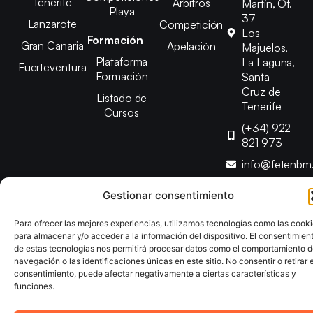
Tenerife
Árbitros
Martín, Of.
Playa
37
Lanzarote
Competición
Los
Formación
Gran Canaria
Apelación
Majuelos,
Plataforma
La Laguna,
Fuerteventura
Formación
Santa
Cruz de
Listado de
Tenerife
Cursos
(+34) 922
821 973
info@fetenbm
Gestionar consentimiento
Copyright © 2025 Federación Canaria de Balonmano |
Desarrollado por
TOOOLS
Para ofrecer las mejores experiencias, utilizamos tecnologías como las cook
para almacenar y/o acceder a la información del dispositivo. El consentimien
de estas tecnologías nos permitirá procesar datos como el comportamiento 
Aviso Legal
Política de Cookies
Política de Privacidad
navegación o las identificaciones únicas en este sitio. No consentir o retirar e
consentimiento, puede afectar negativamente a ciertas características y
Declaración de Accesibilidad
Política de Ventas
funciones.