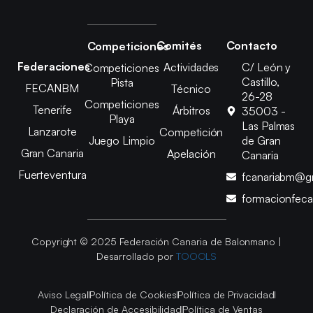
Comités
Contacto
Competiciones
Federaciones
Actividades
C/ León y
Competiciones
Castillo,
Pista
FECANBM
Técnico
26-28
Competiciones
Tenerife
Árbitros
35003 -
Playa
Las Palmas
Lanzarote
Competición
Juego Limpio
de Gran
Gran Canaria
Apelación
Canaria
Fuerteventura
fcanariabm@g
formacionfec
Copyright © 2025 Federación Canaria de Balonmano |
Desarrollado por
TOOOLS
Aviso Legal
Política de Cookies
Política de Privacidad
Declaración de Accesibilidad
Política de Ventas