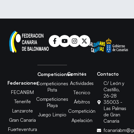
Comités
Contacto
Competiciones
Federaciones
Actividades
C/ León y
Competiciones
Castillo,
Pista
FECANBM
Técnico
26-28
Competiciones
Tenerife
Árbitros
35003 -
Playa
Las Palmas
Lanzarote
Competición
Juego Limpio
de Gran
Gran Canaria
Apelación
Canaria
Fuerteventura
fcanariabm@g