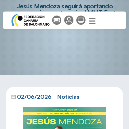
Jesús Mendoza seguirá aportando
compromiso y veteranía al MMT Fest
Balonmano Gáldar Gran Canaria
02/06/2026
Noticias