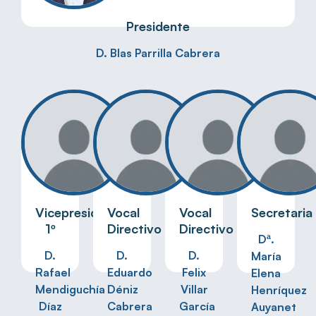
Presidente
D. Blas Parrilla Cabrera
Vicepresidente
Vocal
Vocal
Secretaria
1º
Directivo
Directivo
Dª.
D.
D.
D.
María
Rafael
Eduardo
Felix
Elena
Mendiguchía
Déniz
Villar
Henríquez
Díaz
Cabrera
García
Auyanet