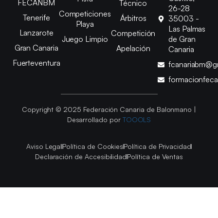
FECANBM
Técnico
26-28
Competiciones
Tenerife
Árbitros
35003 -
Playa
Las Palmas
Lanzarote
Competición
Juego Limpio
de Gran
Gran Canaria
Apelación
Canaria
Fuerteventura
fcanariabm@g
formacionfec
Copyright © 2025 Federación Canaria de Balonmano |
Desarrollado por
TOOOLS
Aviso Legal
Política de Cookies
Política de Privacidad
Declaración de Accesibilidad
Política de Ventas