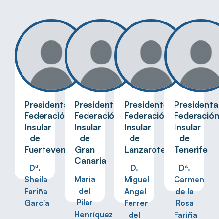
Presidenta
Presidenta
Presidente
Presidenta
Federación
Federación
Federación
Federación
Insular
Insular
Insular
Insular
de
de
de
de
Fuerteventura
Gran
Lanzarote
Tenerife
Canaria
Dª.
D.
Dª.
Maria
Sheila
Miguel
Carmen
del
Fariña
Angel
de la
Pilar
García
Ferrer
Rosa
Henríquez
del
Fariña