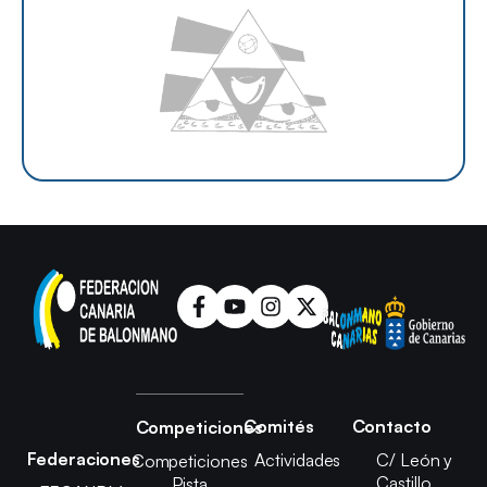
Comités
Contacto
Competiciones
Federaciones
Actividades
C/ León y
Competiciones
Castillo,
Pista