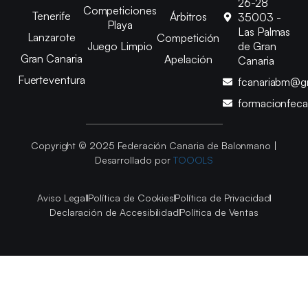
26-28
Competiciones
Tenerife
Árbitros
35003 -
Playa
Las Palmas
Lanzarote
Competición
Juego Limpio
de Gran
Gran Canaria
Apelación
Canaria
Fuerteventura
fcanariabm@g
formacionfec
Copyright © 2025 Federación Canaria de Balonmano |
Desarrollado por
TOOOLS
Aviso Legal
Política de Cookies
Política de Privacidad
Declaración de Accesibilidad
Política de Ventas