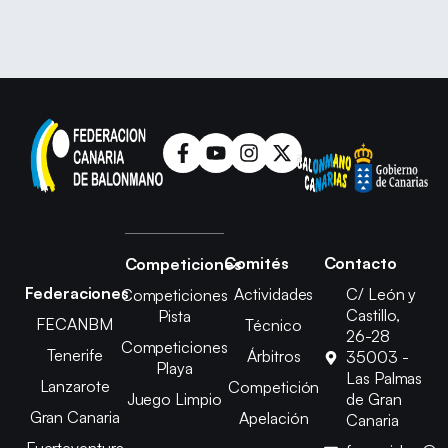
Comités
Contacto
Competiciones
Federaciones
Actividades
C/ León y
Competiciones
Castillo,
Pista
FECANBM
Técnico
26-28
Competiciones
Tenerife
Árbitros
35003 -
Playa
Las Palmas
Lanzarote
Competición
Juego Limpio
de Gran
Gran Canaria
Apelación
Canaria