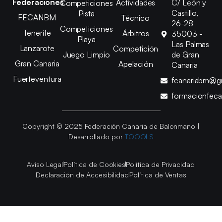
Federaciones
Actividades
C/ León y
Competiciones
Castillo,
Pista
FECANBM
Técnico
26-28
Competiciones
Tenerife
Árbitros
35003 -
Playa
Las Palmas
Lanzarote
Competición
Juego Limpio
de Gran
Gran Canaria
Apelación
Canaria
Fuerteventura
fcanariabm@g
formacionfec
Copyright © 2025 Federación Canaria de Balonmano |
Desarrollado por
TOOOLS
Aviso Legal
Política de Cookies
Política de Privacidad
Declaración de Accesibilidad
Política de Ventas