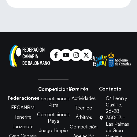
Comités
Contacto
Competiciones
Federaciones
Actividades
C/ León y
Competiciones
Castillo,
Pista
FECANBM
Técnico
26-28
Competiciones
Tenerife
Árbitros
35003 -
Playa
Las Palmas
Lanzarote
Competición
Juego Limpio
de Gran
Gran Canaria
Apelación
Canaria