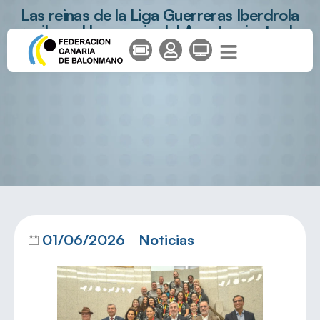
Las reinas de la Liga Guerreras Iberdrola
reciben el homenaje del Ayuntamiento de
Telde y del Gobierno de Canarias en una
emotiva jornada
01/06/2026
Noticias