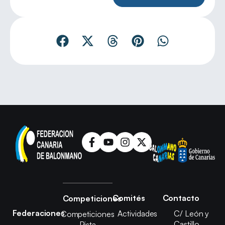
Comités
Contacto
Competiciones
Federaciones
Actividades
C/ León y
Competiciones
Castillo,
Pista