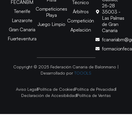
FECANBM
Técnico
26-28
Competiciones
Tenerife
Árbitros
35003 -
Playa
Las Palmas
Lanzarote
Competición
Juego Limpio
de Gran
Gran Canaria
Apelación
Canaria
Fuerteventura
fcanariabm@g
formacionfec
Copyright © 2025 Federación Canaria de Balonmano |
Desarrollado por
TOOOLS
Aviso Legal
Política de Cookies
Política de Privacidad
Declaración de Accesibilidad
Política de Ventas