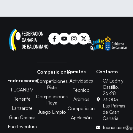
Comités
Contacto
Competiciones
Federaciones
Actividades
C/ León y
Competiciones
Castillo,
Pista
FECANBM
Técnico
26-28
Competiciones
Tenerife
Árbitros
35003 -
Playa
Las Palmas
Lanzarote
Competición
Juego Limpio
de Gran
Gran Canaria
Apelación
Canaria
Fuerteventura
fcanariabm@g