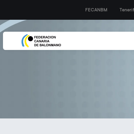
FECANBM
Teneri
EL CB LANZAROTE ZONZA