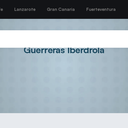
fe
Lanzarote
Gran Canaria
Fuerteventura
ta en Málaga el primer asalto h
Guerreras Iberdrola