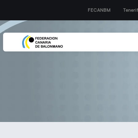
FECANBM
Teneri
El Rocasa Gran Canaria afron