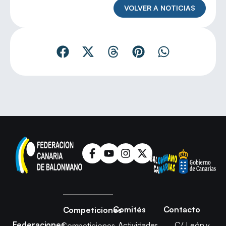
VOLVER A NOTICIAS
Comités
Contacto
Competiciones
Federaciones
Actividades
C/ León y
Competiciones