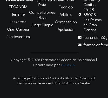
Castillo,
Pista
FECANBM
Técnico
26-28
Competiciones
Tenerife
Árbitros
35003 -
Playa
Las Palmas
Lanzarote
Competición
Juego Limpio
de Gran
Gran Canaria
Apelación
Canaria
Fuerteventura
fcanariabm@g
formacionfec
Copyright © 2025 Federación Canaria de Balonmano |
Desarrollado por
TOOOLS
Aviso Legal
Política de Cookies
Política de Privacidad
Declaración de Accesibilidad
Política de Ventas