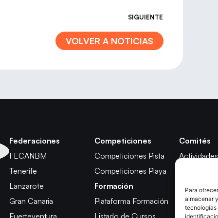
SIGUIENTE
VOLVER A NOTICIAS
Federaciones
Competiciones
Comités
FECANBM
Competiciones Pista
Actividades
Tenerife
Competiciones Playa
Técnico
Lanzarote
Formación
Árbitros
Para ofrecer
almacenar y/
Gran Canaria
Plataforma Formación
Competici
tecnologías
Fuerteventura
Listado de Cursos
Apelación
identificaci