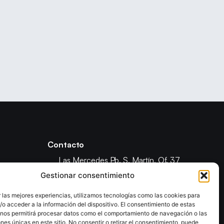
Contacto
Las Mercedes Pb. S. Martín, Of. 37
Los Majuelos, La Laguna, Santa Cruz
Gestionar consentimiento
de Tenerife
 las mejores experiencias, utilizamos tecnologías como las cookies para
(+34) 922 821 973
o acceder a la información del dispositivo. El consentimiento de estas
ón
info@fetenbm.com
 nos permitirá procesar datos como el comportamiento de navegación o las
ones únicas en este sitio. No consentir o retirar el consentimiento, puede