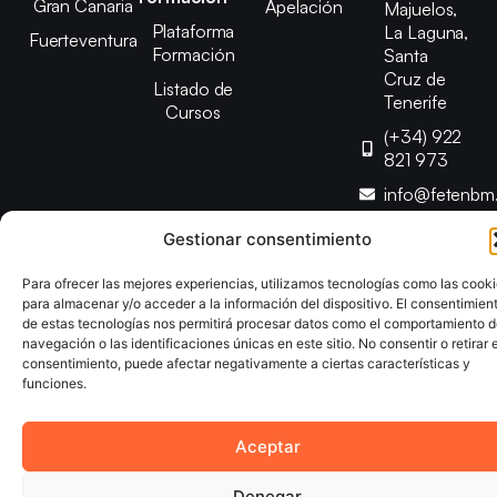
Gran Canaria
Apelación
Majuelos,
Plataforma
La Laguna,
Fuerteventura
Formación
Santa
Cruz de
Listado de
Tenerife
Cursos
(+34) 922
821 973
info@fetenbm
Gestionar consentimiento
Copyright © 2025 Federación Canaria de Balonmano |
Para ofrecer las mejores experiencias, utilizamos tecnologías como las cook
Desarrollado por
TOOOLS
para almacenar y/o acceder a la información del dispositivo. El consentimien
de estas tecnologías nos permitirá procesar datos como el comportamiento 
navegación o las identificaciones únicas en este sitio. No consentir o retirar e
Aviso Legal
Política de Cookies
Política de Privacidad
consentimiento, puede afectar negativamente a ciertas características y
Declaración de Accesibilidad
Política de Ventas
funciones.
Aceptar
Denegar