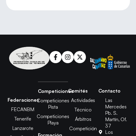
Comités
Contacto
Competiciones
Federaciones
Actividades
Las
Competiciones
Mercedes
Pista
FECANBM
Técnico
Pb. S.
Competiciones
Tenerife
Árbitros
Martín, Of.
Playa
37
Lanzarote
Competición
Los
Formación