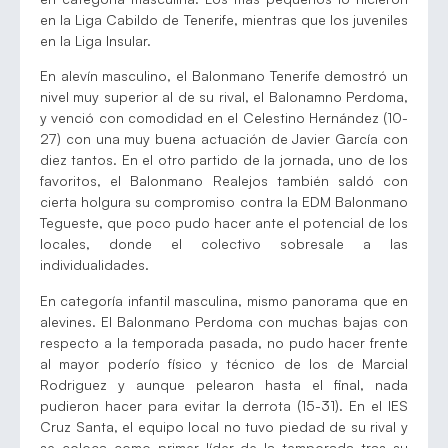
en la Liga Cabildo de Tenerife, mientras que los juveniles
en la Liga Insular.
En alevín masculino, el Balonmano Tenerife demostró un
nivel muy superior al de su rival, el Balonamno Perdoma,
y venció con comodidad en el Celestino Hernández (10-
27) con una muy buena actuación de Javier García con
diez tantos. En el otro partido de la jornada, uno de los
favoritos, el Balonmano Realejos también saldó con
cierta holgura su compromiso contra la EDM Balonmano
Tegueste, que poco pudo hacer ante el potencial de los
locales, donde el colectivo sobresale a las
individualidades.
En categoría infantil masculina, mismo panorama que en
alevines. El Balonmano Perdoma con muchas bajas con
respecto a la temporada pasada, no pudo hacer frente
al mayor poderío físico y técnico de los de Marcial
Rodriguez y aunque pelearon hasta el final, nada
pudieron hacer para evitar la derrota (15-31). En el IES
Cruz Santa, el equipo local no tuvo piedad de su rival y
se coloca como primer líder de la temporada tras su