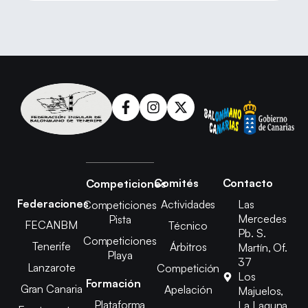
Comités
Contacto
Competiciones
Federaciones
Actividades
Las
Competiciones
Mercedes
Pista
FECANBM
Técnico
Pb. S.
Competiciones
Tenerife
Árbitros
Martín, Of.
Playa
37
Lanzarote
Competición
Los
Formación
Gran Canaria
Apelación
Majuelos,
Plataforma
La Laguna,