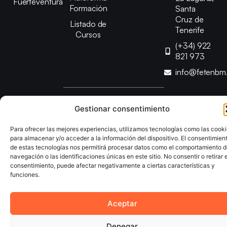
Fuerteventura
Formación
Santa
Cruz de
Listado de
Tenerife
Cursos
(+34) 922
821 973
info@fetenbm
Copyright © 2025 Federación Canaria de Balonmano |
Gestionar consentimiento
Desarrollado por
TOOOLS
Para ofrecer las mejores experiencias, utilizamos tecnologías como las cook
para almacenar y/o acceder a la información del dispositivo. El consentimien
Aviso Legal
Política de Cookies
Política de Privacidad
de estas tecnologías nos permitirá procesar datos como el comportamiento 
Declaración de Accesibilidad
Política de Ventas
navegación o las identificaciones únicas en este sitio. No consentir o retirar e
consentimiento, puede afectar negativamente a ciertas características y
funciones.
Aceptar
Denegar