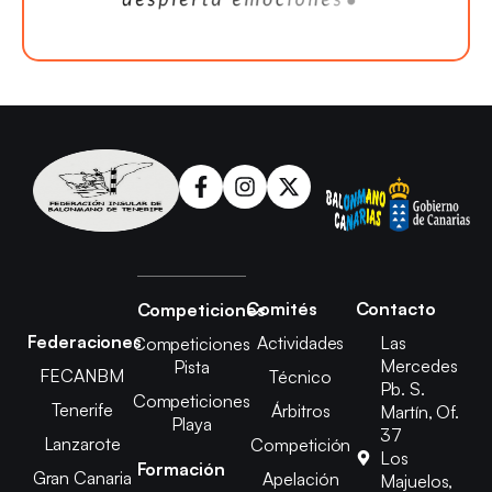
Comités
Contacto
Competiciones
Federaciones
Actividades
Las
Competiciones
Mercedes
Pista
FECANBM
Técnico
Pb. S.
Competiciones
Tenerife
Árbitros
Martín, Of.
Playa
37
Lanzarote
Competición
Los
Formación
Gran Canaria
Apelación
Majuelos,