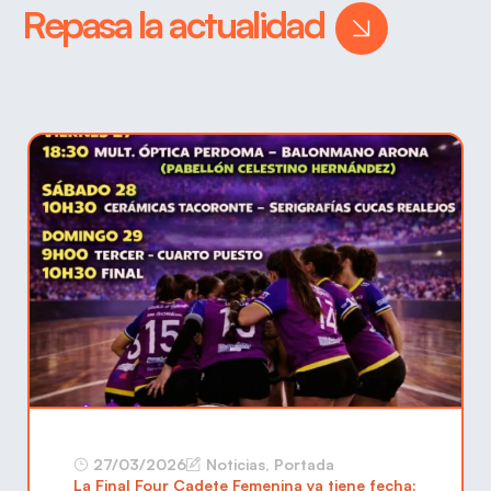
Repasa la actualidad
el Campeonato
de Canarias
Juvenil Femenino
El Cerámicas Tacoronte Lecomar 13 de
Mayo finalizó en cuarta posición su
participación en el Campeonato de
Canarias Juvenil Femenino, disputado este
fin de semana en Fuerteventura, dejando
una imagen
LEER MÁS
27/03/2026
Noticias
,
Portada
La Final Four Cadete Femenina ya tiene fecha: