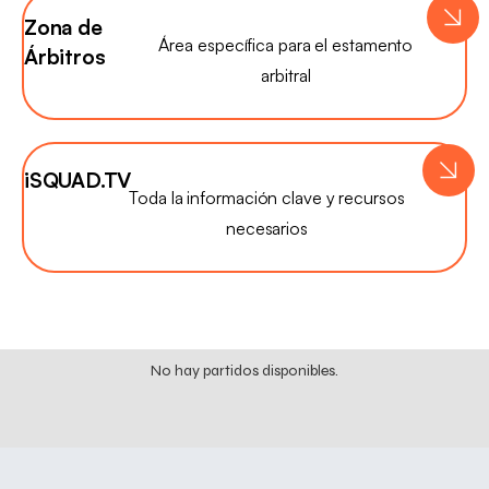
Zona de
Área específica para el estamento
Árbitros
arbitral
iSQUAD.TV
Toda la información clave y recursos
necesarios
El
Cerámicas
Tacoronte
Lecomar 13 de
Mayo, cuarto en