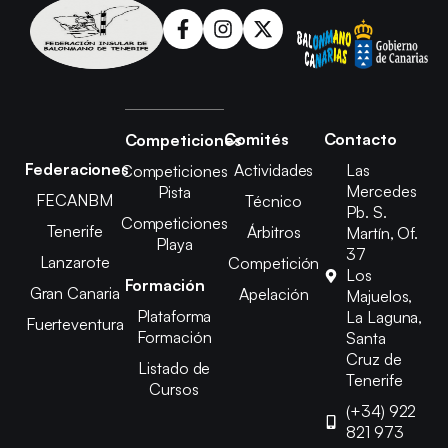
Comités
Contacto
Competiciones
Federaciones
Actividades
Las
Competiciones
Mercedes
Pista
FECANBM
Técnico
Pb. S.
Competiciones
Tenerife
Árbitros
Martín, Of.
Playa
37
Lanzarote
Competición
Los
Formación
Gran Canaria
Apelación
Majuelos,
Plataforma
La Laguna,
Fuerteventura
Formación
Santa
Cruz de
Listado de
Tenerife
Cursos
(+34) 922
821 973