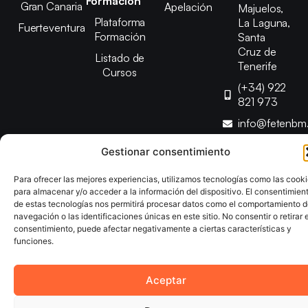
Formación
Gran Canaria
Apelación
Majuelos,
Plataforma
La Laguna,
Fuerteventura
Formación
Santa
Cruz de
Listado de
Tenerife
Cursos
(+34) 922
821 973
info@fetenbm
Gestionar consentimiento
Copyright © 2025 Federación Canaria de Balonmano |
Para ofrecer las mejores experiencias, utilizamos tecnologías como las cook
Desarrollado por
TOOOLS
para almacenar y/o acceder a la información del dispositivo. El consentimien
de estas tecnologías nos permitirá procesar datos como el comportamiento 
navegación o las identificaciones únicas en este sitio. No consentir o retirar e
Aviso Legal
Política de Cookies
Política de Privacidad
consentimiento, puede afectar negativamente a ciertas características y
Declaración de Accesibilidad
Política de Ventas
funciones.
Aceptar