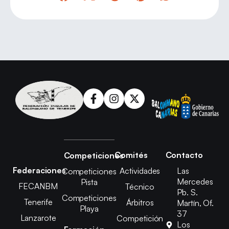
Comités
Contacto
Competiciones
Federaciones
Actividades
Las
Competiciones
Mercedes
Pista
FECANBM
Técnico
Pb. S.
Competiciones
Tenerife
Árbitros
Martín, Of.
Playa
37
Lanzarote
Competición
Los