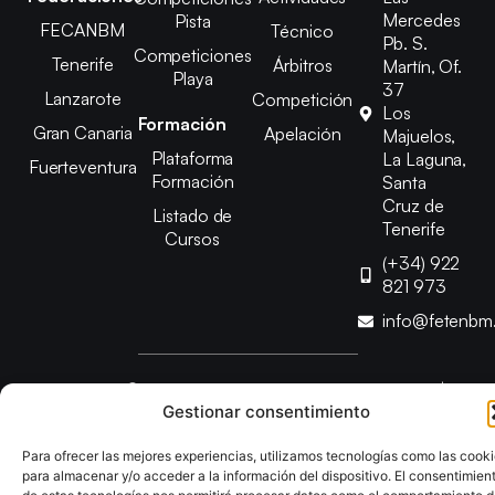
Mercedes
Pista
FECANBM
Técnico
Pb. S.
Competiciones
Tenerife
Árbitros
Martín, Of.
Playa
37
Lanzarote
Competición
Los
Formación
Gran Canaria
Apelación
Majuelos,
Plataforma
La Laguna,
Fuerteventura
Formación
Santa
Cruz de
Listado de
Tenerife
Cursos
(+34) 922
821 973
info@fetenbm
Copyright © 2025 Federación Canaria de Balonmano |
Gestionar consentimiento
Desarrollado por
TOOOLS
Para ofrecer las mejores experiencias, utilizamos tecnologías como las cook
Aviso Legal
Política de Cookies
Política de Privacidad
para almacenar y/o acceder a la información del dispositivo. El consentimien