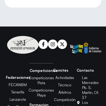
Comités
Contacto
Competiciones
Federaciones
Actividades
Las
Competiciones
Mercedes
Pista
FECANBM
Técnico
Pb. S.
Competiciones
Tenerife
Árbitros
Martín, Of.
Playa
37
Lanzarote
Competición
Los
Formación