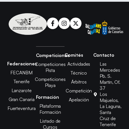
Comités
Contacto
Competiciones
Federaciones
Actividades
Las
Competiciones
Mercedes
Pista
FECANBM
Técnico
Pb. S.
Competiciones
Tenerife
Árbitros
Martín, Of.
Playa
37
Lanzarote
Competición
Los
Formación
Gran Canaria
Apelación
Majuelos,
Plataforma
La Laguna,
Fuerteventura
Formación
Santa
Cruz de
Listado de
Tenerife
Cursos