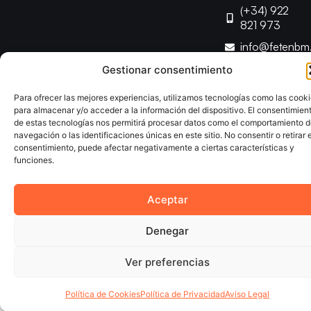
(+34) 922
821 973
info@fetenbm
Gestionar consentimiento
Copyright © 2025 Federación Canaria de Balonmano |
Para ofrecer las mejores experiencias, utilizamos tecnologías como las cook
Desarrollado por
TOOOLS
para almacenar y/o acceder a la información del dispositivo. El consentimien
de estas tecnologías nos permitirá procesar datos como el comportamiento 
navegación o las identificaciones únicas en este sitio. No consentir o retirar e
Aviso Legal
Política de Cookies
Política de Privacidad
consentimiento, puede afectar negativamente a ciertas características y
Declaración de Accesibilidad
Política de Ventas
funciones.
Aceptar
Denegar
Ver preferencias
Política de Cookies
Política de Privacidad
Aviso Legal