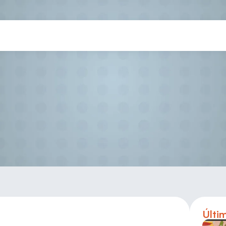
Final Four Juvenil Masculina
Últi