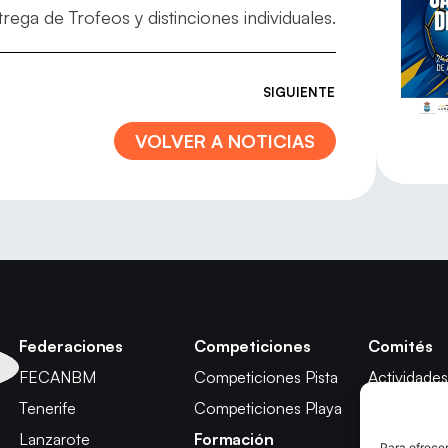
trega de Trofeos y distinciones individuales.
SIGUIENTE
VOLVER A NOTICIAS
Federaciones
Competiciones
Comités
FECANBM
Competiciones Pista
Actividades
Tenerife
Competiciones Playa
Técnico
Lanzarote
Formación
Árbitros
Para ofrecer