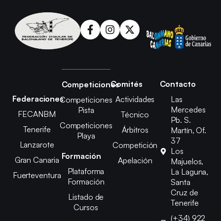
Comités
Contacto
Competiciones
Federaciones
Actividades
Las
Competiciones
Mercedes
Pista
FECANBM
Técnico
Pb. S.
Competiciones
Tenerife
Árbitros
Martín, Of.
Playa
37
Lanzarote
Competición
Los
Formación
Gran Canaria
Apelación
Majuelos,
Plataforma
La Laguna,
Fuerteventura
Formación
Santa
Cruz de
Listado de
Tenerife
Cursos
(+34) 922