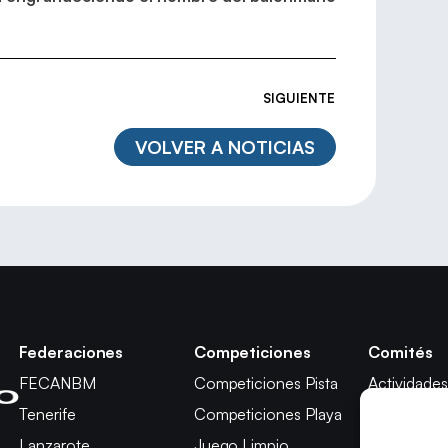
SIGUIENTE
VOLVER A NOTICIAS
Federaciones
Competiciones
Comités
FECANBM
Competiciones Pista
Actividades
Tenerife
Competiciones Playa
Técnico
Lanzarote
Juego Limpio
Árbitros