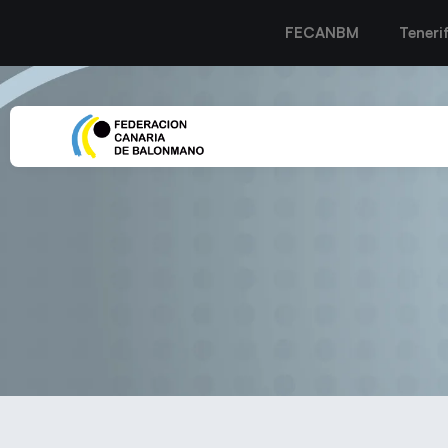
FECANBM
Teneri
Sebastián Hernández, «Ch