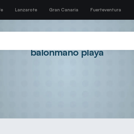
fe
Lanzarote
Gran Canaria
Fuerteventura
ano», guía a España al título
balonmano playa