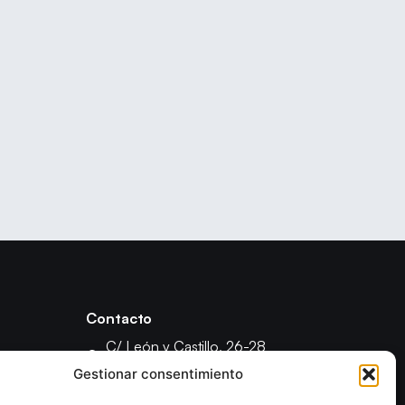
Contacto
C/ León y Castillo, 26-28
35003 - Las Palmas de Gran Canaria
Gestionar consentimiento
fcanariabm@gmail.com