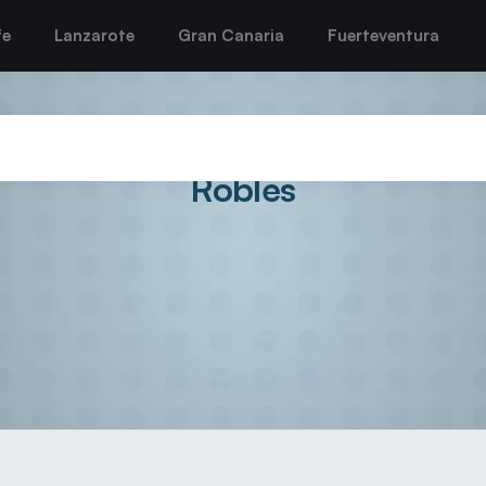
fe
Lanzarote
Gran Canaria
Fuerteventura
udad de Arrecife refuerza el la
Robles