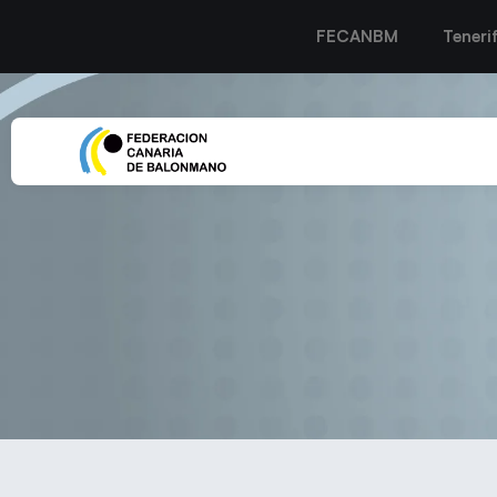
FECANBM
Teneri
El Balonmano Lanzarote Ci