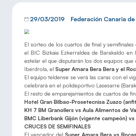
29/03/2019
Federación Canaria d
El sorteo de los cuartos de final y semifinal
el BIC Bizkaia Ezkerraldea de Barakaldo e
estelar el que disputarán los dos equipos que
Iberdrola, el
Super Amara Bera Bera y el Roc
El equipo teldense se verá las caras con el v
celebrará en el polideportivo Lasesarre (Barak
El resto de emparejamientos de cuartos de fina
Hotel Gran Bilbao-Prosetecnisa Zuazo (anfi
KH 7 BM Granollers vs Aula Alimentos de Va
BMC Liberbank Gijón (vigente campeón) vs 
CRUCES DE SEMIFINALES
El vencedor del
Super Amara Bera vs Rocas