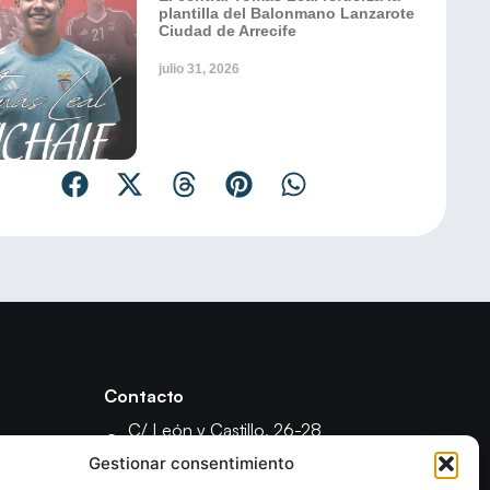
plantilla del Balonmano Lanzarote
Ciudad de Arrecife
julio 31, 2026
Contacto
C/ León y Castillo, 26-28
35003 - Las Palmas de Gran Canaria
Gestionar consentimiento
fcanariabm@gmail.com