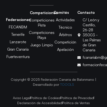
Comités
Contacto
Competiciones
Federaciones
Actividades
C/ León y
Competiciones
Castillo,
Pista
FECANBM
Técnico
26-28
Competiciones
Tenerife
Árbitros
35003 -
Playa
Las Palmas
Lanzarote
Competición
Juego Limpio
de Gran
Gran Canaria
Apelación
Canaria
Fuerteventura
fcanariabm@g
formacionfec
Copyright © 2025 Federación Canaria de Balonmano |
Desarrollado por
TOOOLS
Aviso Legal
Política de Cookies
Política de Privacidad
Declaración de Accesibilidad
Política de Ventas