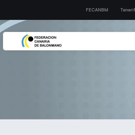
FECANBM
Teneri
Paso de gigante del 