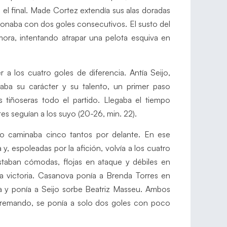
 el final. Made Cortez extendía sus alas doradas
ccionaba con dos goles consecutivos. El susto del
ora, intentando atrapar una pelota esquiva en
 a los cuatro goles de diferencia. Antía Seijo,
ba su carácter y su talento, un primer paso
s tiñoseras todo el partido. Llegaba el tiempo
es seguían a los suyo (20-26, min. 22).
ipo caminaba cinco tantos por delante. En ese
, espoleadas por la afición, volvía a los cuatro
estaban cómodas, flojas en ataque y débiles en
da victoria. Casanova ponía a Brenda Torres en
opia y ponía a Seijo sorbe Beatriz Masseu. Ambos
 remando, se ponía a solo dos goles con poco