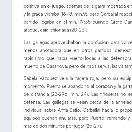
positiva en el juego, además de la garra mostrada en
y la grada vibraba (16-18, min.9), pero Carballal rea
partido llegaba en el min. 19:35 cuando Grete Dam
ataque, caía lesionada (20-23).
Las gallegas aprovechaban la confusión para volver
menos anotadora que en otros partidos, demostra
rapidísimo que había vuelto locas a las defensora
muerto de Casanova, pero de nada servía, las visitant
Sabela Vázquez veía la tarjeta roja, pero su equ
momento, Puerto se abandonó al corazón y la garra y
de distancia (22-296, min. 24). Las tiñoseras no 
defensa. Las gallegas se veían cerca de la anhela
individual sobre Antía Seijo. Carballal hacía lo pr
equipos querían anularse, pero Puerto, remando y
más de dos minutos por jugar (25-27).