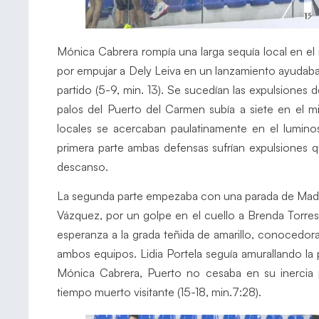
Mónica Cabrera rompía una larga sequía local en el
por empujar a Dely Leiva en un lanzamiento ayudaba
partido (5-9, min. 13). Se sucedían las expulsione
palos del Puerto del Carmen subía a siete en el min
locales se acercaban paulatinamente en el luminoso
primera parte ambas defensas sufrían expulsiones q
descanso.
La segunda parte empezaba con una parada de Made y
Vázquez, por un golpe en el cuello a Brenda Torre
esperanza a la grada teñida de amarillo, conocedora
ambos equipos. Lidia Portela seguía amurallando la 
Mónica Cabrera, Puerto no cesaba en su inercia p
tiempo muerto visitante (15-18, min.7:28).