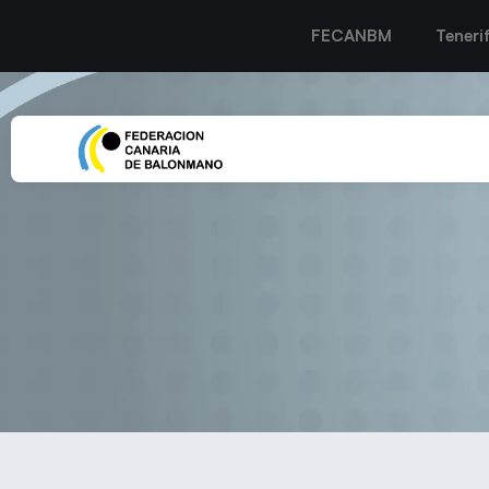
FECANBM
Teneri
El Zonzamas Plus Car La