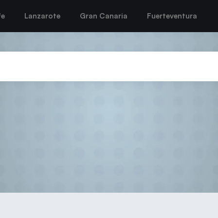
fe
Lanzarote
Gran Canaria
Fuerteventura
nzarote cede ante el Porriño 