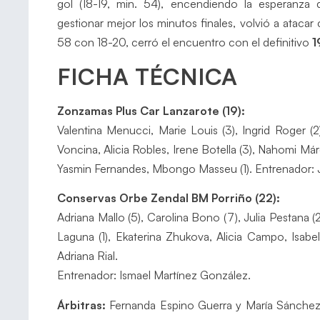
gol (18-19, min. 54), encendiendo la esperanza
gestionar mejor los minutos finales, volvió a atacar
58 con 18-20, cerró el encuentro con el definitivo
1
FICHA TÉCNICA
Zonzamas Plus Car Lanzarote (19):
Valentina Menucci, Marie Louis (3), Ingrid Roger (2
Voncina, Alicia Robles, Irene Botella (3), Nahomi Már
Yasmin Fernandes, Mbongo Masseu (1). Entrenador: 
Conservas Orbe Zendal BM Porriño (22):
Adriana Mallo (5), Carolina Bono (7), Julia Pestana (2
Laguna (1), Ekaterina Zhukova, Alicia Campo, Isabe
Adriana Rial.
Entrenador: Ismael Martínez González.
Árbitras:
Fernanda Espino Guerra y María Sánchez