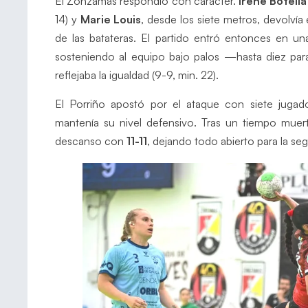
El Zonzamas respondió con carácter.
Irene Botella
14) y
Marie Louis
, desde los siete metros, devolvía
de las batateras. El partido entró entonces en u
sosteniendo al equipo bajo palos —hasta diez pa
reflejaba la igualdad (9-9, min. 22).
El Porriño apostó por el ataque con siete jugado
mantenía su nivel defensivo. Tras un tiempo muert
descanso con
11-11
, dejando todo abierto para la se