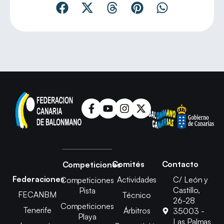
Comités
Contacto
Competiciones
Federaciones
Actividades
C/ León y
Competiciones
Castillo,
Pista
FECANBM
Técnico
26-28
Competiciones
Tenerife
Árbitros
35003 -
Playa
Las Palmas