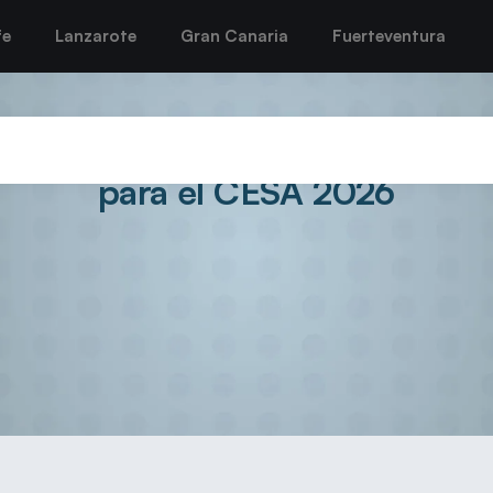
fe
Lanzarote
Gran Canaria
Fuerteventura
rto del Carmen acuden a la llam
para el CESA 2026