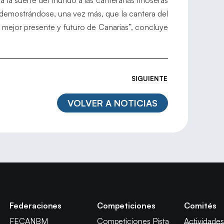
a la suerte del mundo a las canteranas tiñoseras
demostrándose, una vez más, que la cantera del
mejor presente y futuro de Canarias”, concluye
SIGUIENTE
VOLVER A NOTICIAS
Federaciones
Competiciones
Comités
FECANBM
Competiciones Pista
Actividades