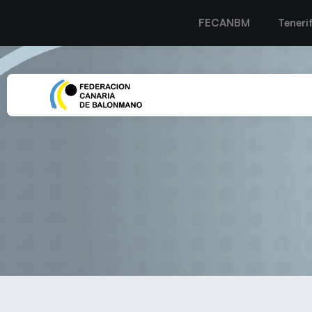
FECANBM
Teneri
Diez canteranas del CB Pue