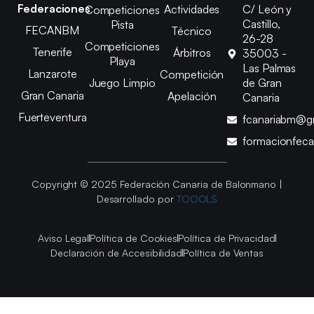
Federaciones
Actividades
C/ León y
Competiciones
Castillo,
Pista
FECANBM
Técnico
26-28
Competiciones
Tenerife
Árbitros
35003 -
Playa
Las Palmas
Lanzarote
Competición
Juego Limpio
de Gran
Gran Canaria
Apelación
Canaria
Fuerteventura
fcanariabm@g
formacionfec
Copyright © 2025 Federación Canaria de Balonmano |
Desarrollado por
TOOOLS
Aviso Legal
Política de Cookies
Política de Privacidad
Declaración de Accesibilidad
Política de Ventas