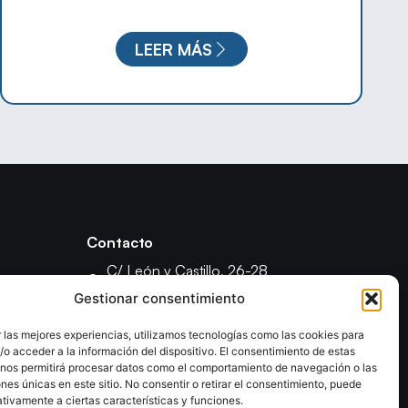
LEER MÁS
Contacto
C/ León y Castillo, 26-28
35003 - Las Palmas de Gran Canaria
Gestionar consentimiento
fcanariabm@gmail.com
 las mejores experiencias, utilizamos tecnologías como las cookies para
formacionfecanbm@gmail.com
o acceder a la información del dispositivo. El consentimiento de estas
ón
 nos permitirá procesar datos como el comportamiento de navegación o las
ones únicas en este sitio. No consentir o retirar el consentimiento, puede
tivamente a ciertas características y funciones.