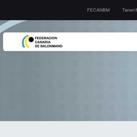
FECANBM
Teneri