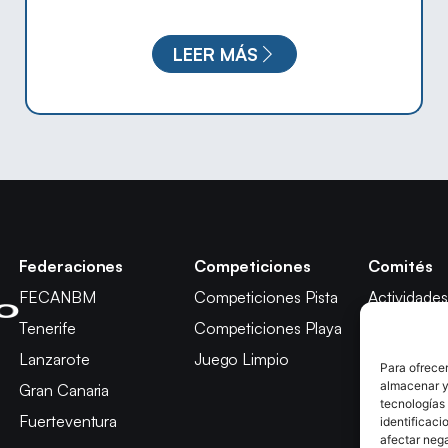
LEER MÁS
Federaciones
Competiciones
Comités
FECANBM
Competiciones Pista
Actividades
Tenerife
Competiciones Playa
Técnico
Lanzarote
Juego Limpio
Árbitros
Para ofrecer
almacenar y/
Gran Canaria
Competici
tecnologías
Fuerteventura
Apelación
identificaci
afectar nega