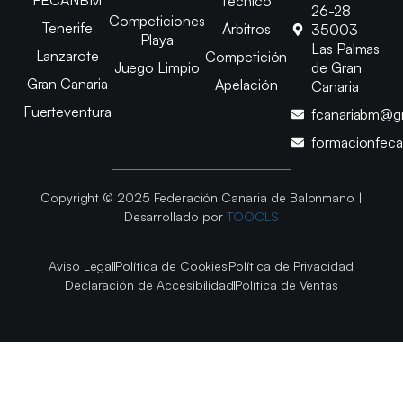
Técnico
26-28
Competiciones
Tenerife
Árbitros
35003 -
Playa
Las Palmas
Lanzarote
Competición
Juego Limpio
de Gran
Gran Canaria
Apelación
Canaria
Fuerteventura
fcanariabm@g
formacionfec
Copyright © 2025 Federación Canaria de Balonmano |
Desarrollado por
TOOOLS
Aviso Legal
Política de Cookies
Política de Privacidad
Declaración de Accesibilidad
Política de Ventas