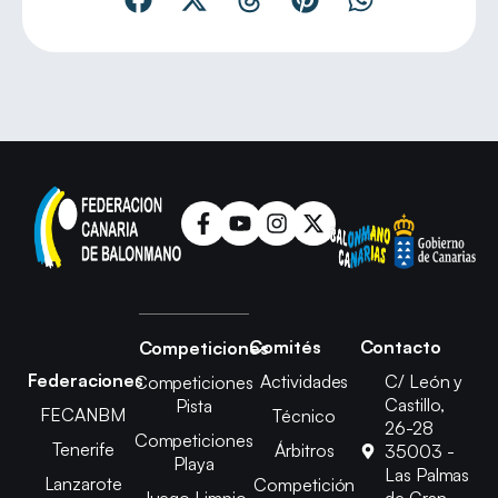
Comités
Contacto
Competiciones
Federaciones
Actividades
C/ León y
Competiciones
Castillo,
Pista
FECANBM
Técnico
26-28
Competiciones
Tenerife
Árbitros
35003 -
Playa
Las Palmas
Lanzarote
Competición
Juego Limpio
de Gran