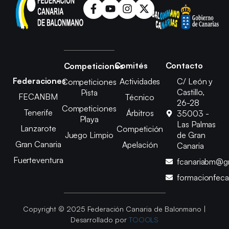
Comités
Contacto
Competiciones
Federaciones
Actividades
C/ León y
Competiciones
Castillo,
Pista
FECANBM
Técnico
26-28
Competiciones
Tenerife
Árbitros
35003 -
Playa
Las Palmas
Lanzarote
Competición
Juego Limpio
de Gran
Gran Canaria
Apelación
Canaria
Fuerteventura
fcanariabm@g
formacionfec
Copyright © 2025 Federación Canaria de Balonmano |
Desarrollado por
TOOOLS