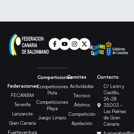
Comités
Contacto
Competiciones
Federaciones
Actividades
C/ León y
Competiciones
Castillo,
Pista
FECANBM
Técnico
26-28
Competiciones
Tenerife
Árbitros
35003 -
Playa
Las Palmas
Lanzarote
Competición
Juego Limpio
de Gran
Gran Canaria
Apelación
Canaria
Fuerteventura
fcanariabm@g