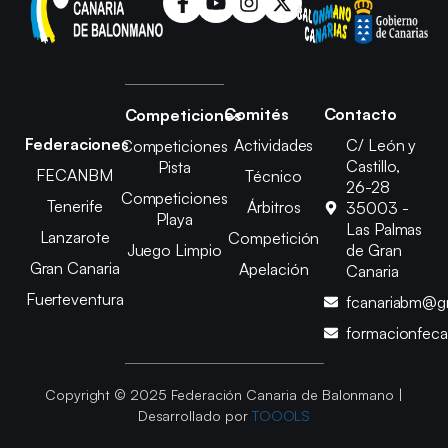
Comités
Contacto
Competiciones
Federaciones
Actividades
C/ León y
Competiciones
Castillo,
Pista
FECANBM
Técnico
26-28
Competiciones
Tenerife
Árbitros
35003 -
Playa
Las Palmas
Lanzarote
Competición
Juego Limpio
de Gran
Gran Canaria
Apelación
Canaria
Fuerteventura
fcanariabm@g
formacionfec
Copyright © 2025 Federación Canaria de Balonmano |
Desarrollado por
TOOOLS