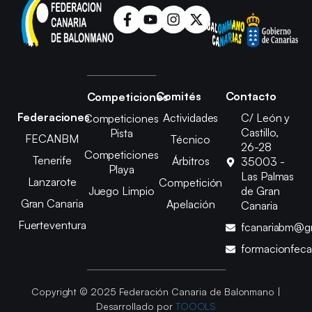
Comités
Contacto
Competiciones
Federaciones
Actividades
C/ León y
Competiciones
Castillo,
Pista
FECANBM
Técnico
26-28
Competiciones
Tenerife
Árbitros
35003 -
Playa
Las Palmas
Lanzarote
Competición
Juego Limpio
de Gran
Gran Canaria
Apelación
Canaria
Fuerteventura
fcanariabm@g
formacionfec
Copyright © 2025 Federación Canaria de Balonmano |
Desarrollado por
TOOOLS